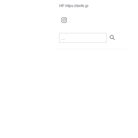
HP
https://deife.jp