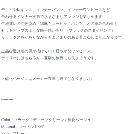
デニムやレギンス、インナーパンツ、インナーワンピースなど、
合わせるインナー次第でさまざまなアレンジを楽しめます。
生地違いの同色染め『
綿麻キュービックパンツ
』との組み合わせも
セットアップのような統一感があり、(ブラックのスタイリング）
リラックス感がありながらもまとまりのある着こなしに仕上がります。
上品な透け感の風が抜けていく軽やかなワンピース。
デイリーにはもちろん、夏場の旅行にも良さそうです。
・硫化ベージュはメーカー在庫も終了となりました。
----------
Color : ブラック / ディープグリーン / 硫化ベージュ
Material：コットン100％
Size : フリー