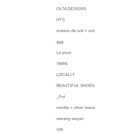
OLTA DESIGNS
HTS
maison de soil + soil
ggg
Le pivot
YARN
LOCALLY
BEAUTIFUL SHOES
_Fot
remilla + other mens
warang wayan
ViN