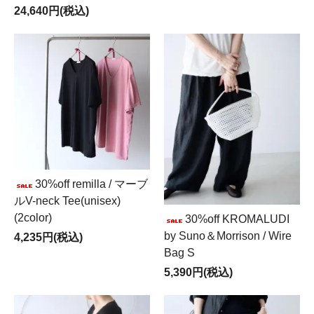
24,640円(税込)
30%off remilla / マーブ
ルV-neck Tee(unisex)
(2color)
30%off KROMALUDI
by Suno＆Morrison / Wire
4,235円(税込)
Bag S
5,390円(税込)