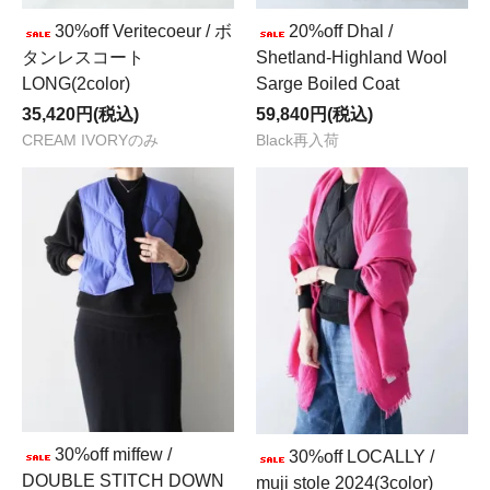
30%off Veritecoeur / ボ
20%off Dhal /
タンレスコート
Shetland-Highland Wool
LONG(2color)
Sarge Boiled Coat
35,420円(税込)
59,840円(税込)
CREAM IVORYのみ
Black再入荷
30%off miffew /
30%off LOCALLY /
DOUBLE STITCH DOWN
muji stole 2024(3color)