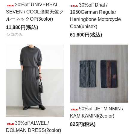
20%off UNIVERSAL
30%off Dhal /
SEVEN / COOL強撚天竺ク
1950German Regular
ルーネックOP(3color)
Herringbone Motorcycle
Coat(unisex)
11,880円(税込)
シロのみ
61,600円(税込)
50%off JETMINMIN /
KAMIKAMINI(2color)
30%off ALWEL /
825円(税込)
DOLMAN DRESS(2color)