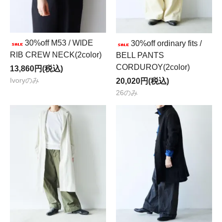
30%off M53 / WIDE
30%off ordinary fits /
RIB CREW NECK(2color)
BELL PANTS
CORDUROY(2color)
13,860円(税込)
Ivoryのみ
20,020円(税込)
26のみ