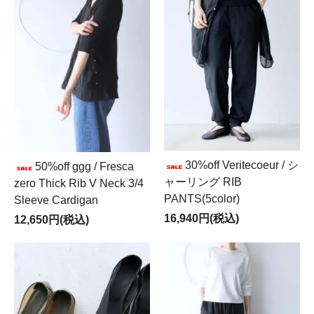
30%off Veritecoeur / シ
50%off ggg / Fresca
ャーリング RIB
zero Thick Rib V Neck 3/4
PANTS(5color)
Sleeve Cardigan
16,940円(税込)
12,650円(税込)