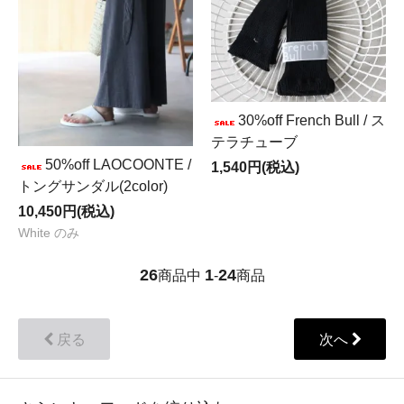
30%off French Bull / ス
テラチューブ
50%off LAOCOONTE /
1,540円(税込)
トングサンダル(2color)
10,450円(税込)
White のみ
26
1
24
商品中
-
商品
戻る
次へ