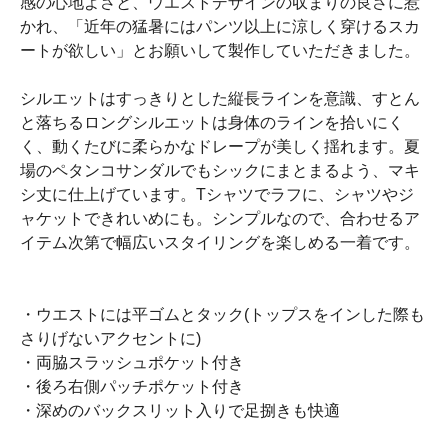
感の心地よさと、ウエストデザインの収まりの良さに惹
かれ、「近年の猛暑にはパンツ以上に涼しく穿けるスカ
ートが欲しい」とお願いして製作していただきました。
シルエットはすっきりとした縦長ラインを意識、すとん
と落ちるロングシルエットは身体のラインを拾いにく
く、動くたびに柔らかなドレープが美しく揺れます。夏
場のペタンコサンダルでもシックにまとまるよう、マキ
シ丈に仕上げています。Tシャツでラフに、シャツやジ
ャケットできれいめにも。シンプルなので、合わせるア
イテム次第で幅広いスタイリングを楽しめる一着です。
・ウエストには平ゴムとタック(トップスをインした際も
さりげないアクセントに)
・両脇スラッシュポケット付き
・後ろ右側パッチポケット付き
・深めのバックスリット入りで足捌きも快適