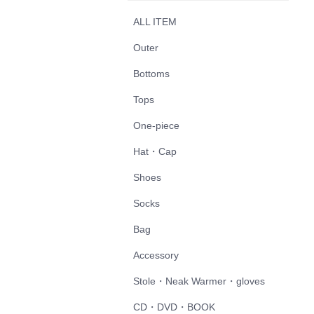
ALL ITEM
Outer
Bottoms
Tops
One-piece
Hat・Cap
Shoes
Socks
Bag
Accessory
Stole・Neak Warmer・gloves
CD・DVD・BOOK