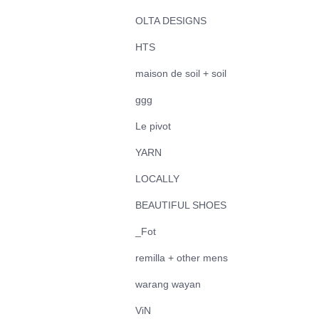
OLTA DESIGNS
HTS
maison de soil + soil
ggg
Le pivot
YARN
LOCALLY
BEAUTIFUL SHOES
_Fot
remilla + other mens
warang wayan
ViN