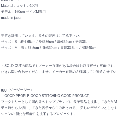
Material : コットン100%
モデル：160cm サイズM着用
made in japan
平置き計測しています。多少の誤差はご了承下さい。
サイズ：S 着丈65cm / 身幅36cm / 肩幅32cm / 裾幅36cm
サイズ：M 着丈67,5cm / 身幅39cm / 肩幅33,5cm / 裾幅40cm
・SOLD OUTの商品でもメーカー在庫がある場合はお取り寄せも可能です
だきお問い合わせくださいませ。メーカー在庫の方確認してご連絡させてい
ggg（ジージージー）
「GOOD PEOPLE GOOD STITCHING GOOD PRODUCT」
ファクトリーとして国内外のトップブランドに 長年製品を提供してきたMARUC
業当時から大切にしてきた哲学から生み出される、 美しいデザインとしな
ションの 新たな可能性を提案するプロジェクト。