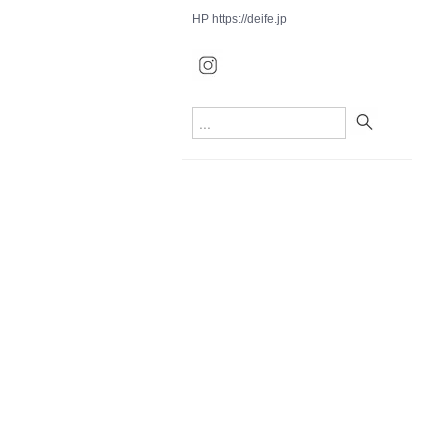
HP
https://deife.jp