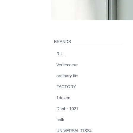
BRANDS
R.U.
Veritecoeur
ordinary fits
FACTORY
1dozen
Dhal・1027
holk
UNIVERSAL TISSU