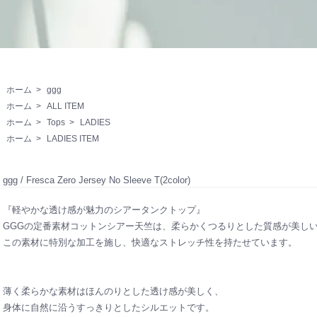
ホーム
>
ggg
ホーム
>
ALL ITEM
ホーム
>
Tops
>
LADIES
ホーム
>
LADIES ITEM
ggg / Fresca Zero Jersey No Sleeve T(2color)
『軽やかな透け感が魅力のシアータンクトップ』
GGGの定番素材コットンシアー天竺は、柔らかくつるりとした質感が美し
この素材に特別な加工を施し、快適なストレッチ性を持たせています。
薄く柔らかな素材はほんのりとした透け感が美しく、
身体に自然に沿うすっきりとしたシルエットです。