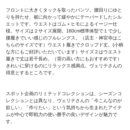
フロントに大きくタックを取ったパンツ。腰回りにゆと
りを持たせ、裾に向かって緩やかにテーパードしたシル
エットです。ウエストはゴム＋ヒモによるイージー仕
様。サイズは２サイズ展開。160cm標準体型で１で少し
腰履きでいい感じのフルレングス。（店主・神宮寺はこ
ちらのサイズです）ウエスト履きでクロップド丈。(小柄
な方にもご好評いただいています）サイズ２はウエスト
履きで丈は若干長め。（背の高い方にもおすすめです）
きれいに穿けるのにリラックス感満点。ヴェリテさんの
得意とするところです。
スポット企画のリミテッドコレクションは、シーズンコ
レクションとは異なり、ヴェリテさんの「今こんなのが
欲しい」「作りたい」という気持ちから生まれたアイテ
ムが中心で即戦力の使い勝手の良いデザインが魅力で
す。