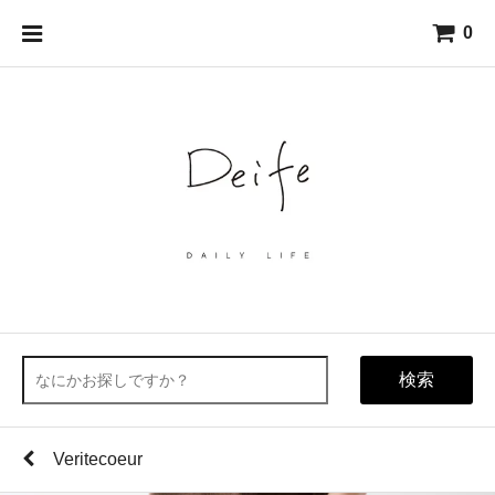
0
検索
Veritecoeur