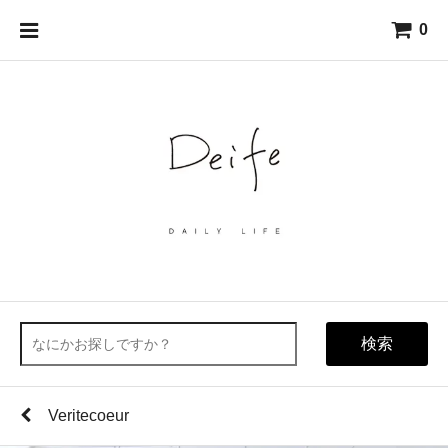
0
検索
Veritecoeur