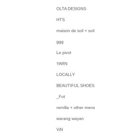
OLTA DESIGNS
HTS
maison de soil + soil
ggg
Le pivot
YARN
LOCALLY
BEAUTIFUL SHOES
_Fot
remilla + other mens
warang wayan
ViN