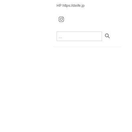
HP
https://deife.jp