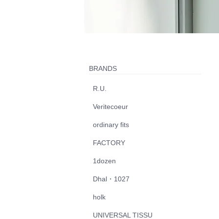
BRANDS
R.U.
Veritecoeur
ordinary fits
FACTORY
1dozen
Dhal・1027
holk
UNIVERSAL TISSU