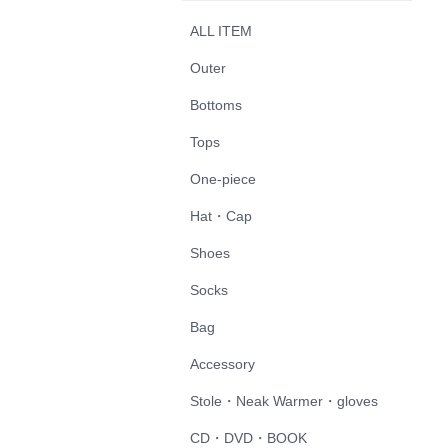
ALL ITEM
Outer
Bottoms
Tops
One-piece
Hat・Cap
Shoes
Socks
Bag
Accessory
Stole・Neak Warmer・gloves
CD・DVD・BOOK