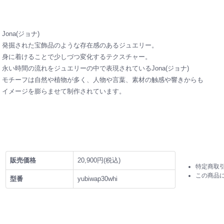
Jona(ジョナ)
発掘された宝飾品のような存在感のあるジュエリー。
身に着けることで少しづつ変化するテクスチャー。
永い時間の流れをジュエリーの中で表現されているJona(ジョナ)
モチーフは自然や植物が多く、人物や言葉、素材の触感や響きからも
イメージを膨らませて制作されています。
販売価格
20,900円(税込)
特定商取
この商品
型番
yubiwap30whi