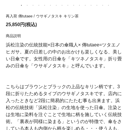
再入荷 傳tutaee / ウサギノタスキ キリン茶
25,850円(税込)
商品説明
浜松注染の伝統技能×日本の傘職人× 傳tutaee=ツタエノ
ヒガサ。夏の日差しの中のお出かけも楽しくなる、美し
い日傘です。女性用の日傘を「キツネノタスキ」折り畳
みの日傘を「ウサギノタスキ」と呼んでいます。
こちらはブラウンとブラックの上品なキリン柄です。3
段に折りたためるタイプのウサギノタスキです。店内に
入ったときなど2段に簡易的にたたむ事も出来ます。浜
松の伝統技術「浜松注染」の生地を使った日傘。注染と
は生地に染料を注ぐことで生地に柄を施していく伝統技
術。「裏表が同様に染まる」というのが特徴で、傘をさ
している本人も内側から柄を楽しめる・・・使う人も、